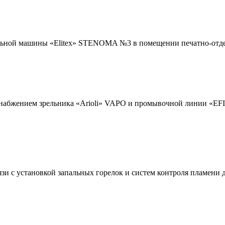
льной машины «Elitex» STENOMA №3 в помещении печатно-отде
снабжением зрельника «Arioli» VAPO и промывочной линии «E
язи с установкой запальных горелок и систем контроля пламени