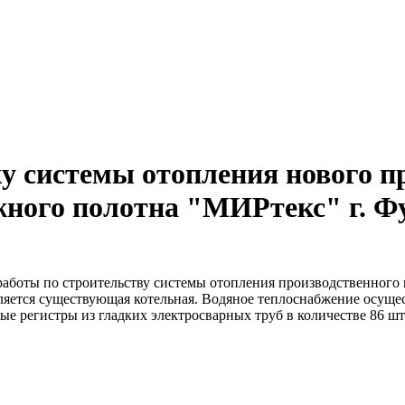
 системы отопления нового пр
жного полотна "МИРтекс" г. Ф
боты по строительству системы отопления производственного 
яется существующая котельная. Водяное теплоснабжение осущест
ные регистры из гладких электросварных труб в количестве 86 