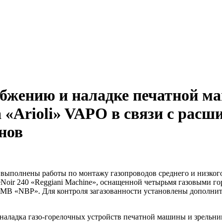
бжению и наладке печатной м
 «Arioli» VAPO в связи с расш
нов
выполнены работы по монтажу газопроводов среднего и низкого
ir 240 «Reggiani Machine», оснащенной четырьмя газовыми гор
 MB «NBP». Для контроля загазованности установлены дополнит
 наладка газо-горелочных устройств печатной машины и зрельни