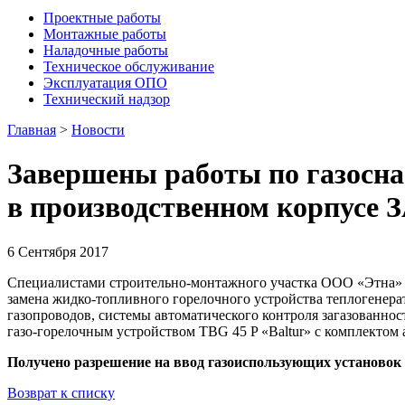
Проектные работы
Монтажные работы
Наладочные работы
Техническое обслуживание
Эксплуатация ОПО
Технический надзор
Главная
>
Новости
Завершены работы по газосна
в производственном корпусе 
6 Сентября 2017
Специалистами строительно-монтажного участка ООО «Этна» 
замена жидко-топливного горелочного устройства теплогенер
газопроводов, системы автоматического контроля загазованно
газо-горелочным устройством TBG 45 P «Baltur» с комплектом
Получено разрешение на ввод газоиспользующих установок 
Возврат к списку