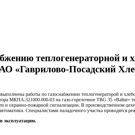
бжению теплогенераторной и 
ЗАО «Гаврилово-Посадский Хл
выполнены работы по газоснабжению теплогенераторой и хлебо
атора МКПА.321000.000-03 на газо-горелочное TBG 35 «Baltur»
сти и охранно-пожарной сигнализации. В производственном цех
 автоматики. Специалистами наладочного участка проводятся р
в эксплуатацию.