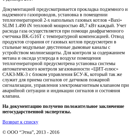
Документацией предусматривается прокладка подземного и
надземного газопроводов, установка в помещении
теплогенераторной 2-х напольных газовых котлов «Baxi»
SLIM 1.490 iN тепловой мощностью 48,7 кВт каждый. Учет
расхода газа осуществляется при помощи диафрагменного
счетчика BK-G16T с температурной компенсацией. Отвод
продуктов сгорания от газовых котлов предусмотрен в
стальные модульные двустенные дымовые каналы с
устройством молниезащиты. Для контроля за содержанием
метана и оксида углерода в воздухе помещения
теплогенераторной предусмотрена установка системы
автоматического контроля загазованности «ЦИТ-плюс»
САКЗ-МК-3 с блоком управления БСУ-К, который так же
служит для приема сигналов от датчиков пожарной
сигнализации, управления электромагнитным клапаном при
аварийной ситуации и индикации сигналов и состояния
клапана.
На документацию получено положительное заключение
негосударственной экспертизы.
Возврат к списку
© ООО “Этна”, 2013 - 2016