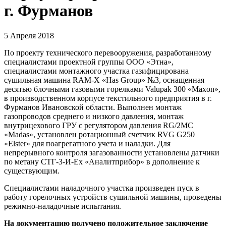
г. Фурманов
5 Апреля 2018
По проекту технического перевооружения, разработанному
специалистами проектной группы ООО «Этна»,
специалистами монтажного участка газифицирована
сушильная машина RAM-X «Has Group» №3, оснащенная
десятью блочными газовыми горелками Valupak 300 «Maxon»,
в производственном корпусе текстильного предприятия в г.
Фурманов Ивановской области. Выполнен монтаж
газопроводов среднего и низкого давления, монтаж
внутрицехового ГРУ с регулятором давления RG/2MС
«Madas», установлен ротационный счетчик RVG G250
«Elster» для поагрегатного учета и наладки. Для
непрерывного контроля загазованности установлены датчики
по метану СТГ-3-И-Ех «Аналитприбор» в дополнение к
существующим.
Специалистами наладочного участка произведен пуск в
работу горелочных устройств сушильной машины, проведены
режимно-наладочные испытания.
На документацию получено положительное заключение