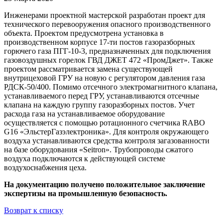
Инженерами проектной мастерской разработан проект для
технического перевооружения опасного производственного
объекта. Проектом предусмотрена установка в
производственном корпусе 17-ти постов газоразборных
горючего газа ПГГ-10-3, предназначенных для подключения
газовоздушных горелок ГВД ДЖЕТ 472 «ПромДжет». Также
проектом рассматривается замена существующей
внутрицеховой ГРУ на новую с регулятором давления газа
РДСК-50/400. Помимо отсечного электромагнитного клапана,
устанавливаемого перед ГРУ, устанавливаются отсечные
клапана на каждую группу газоразборных постов. Учет
расхода газа на устанавливаемое оборудование
осуществляется с помощью ротационного счетчика RABO
G16 «ЭльстерГазэлектроника». Для контроля окружающего
воздуха устанавливаются средства контроля загазованности
на базе оборудования «Seitron». Трубопроводы сжатого
воздуха подключаются к действующей системе
воздухоснабжения цеха.
На документацию получено положительное заключение
экспертизы на промышленную безопасность.
Возврат к списку