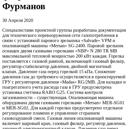
Фурманов
30 Апреля 2020
Специалистами проектной группы разработана документация
для технического перевооружения сети газопотребления в
связи с установкой парового зрельника «Salvade» VPM и
опаливающей машины «Mersan» SG-2400. Паровой зрельник
оснащен двумя газовыми горелками «NBP» N 280 TR MB
максимальной тепловой мощностью 200 кВт каждая. Горелка
поставляется с газовой рампой, включающей газовый фильтр,
регулятор-стабилизатор давления, двойной магнитный
клапан. Давление газа перед горелкой 15 кПа. Снижение
давления газа до требуемого осуществляется в проектируемой
ГРУ с регулятором давления «Madas» RG/2MB. Для наладки и
поагрегатного учета расхода газа в ГРУ предусмотрена
установка счетчика RABO G25. Система контроля
загазованности – существующая. Опаливающая машина
оборудована двумя газовыми горелками «Mersan» MER-SG01
и MER-SG02. Для каждой горелки предусмотрено отдельное
регулирование пламени и управление сгоранием
газовоздушной смеси. Газовая линия опаливающей машины
включает шаровый кран, газовый фильтр, регулятор давления,
запорный электромагнитный клапан. Давление газа перед