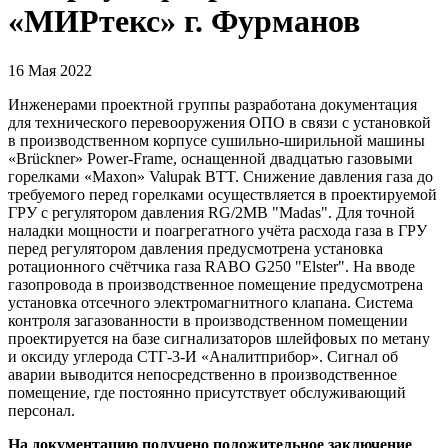
«МИРтекс» г. Фурманов
16 Мая 2022
Инженерами проектной группы разработана документация
для технического перевооружения ОПО в связи с установкой
в производственном корпусе сушильно-ширильной машины
«Brückner» Power-Frame, оснащенной двадцатью газовыми
горелками «Maxon» Valupak BTT. Снижение давления газа до
требуемого перед горелками осуществляется в проектируемой
ГРУ с регулятором давления RG/2MB "Madas". Для точной
наладки мощности и поагрегатного учёта расхода газа в ГРУ
перед регулятором давления предусмотрена установка
ротационного счётчика газа RABO G250 "Elster". На вводе
газопровода в производственное помещение предусмотрена
установка отсечного электромагнитного клапана. Система
контроля загазованности в производственном помещении
проектируется на базе сигнализаторов шлейфовых по метану
и оксиду углерода СТГ-3-И «Аналитприбор». Сигнал об
аварии выводится непосредственно в производственное
помещение, где постоянно присутствует обслуживающий
персонал.
На документацию получено положительное заключение