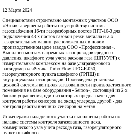
12 Марта 2024
Специалистами строительно-монтажных участков ООО
«Этна» завершены работы по устройству системы
газоснабжения 16-ти газоразборных постов ПГГ-10-З для
подключения 43-х постов газовой резки металла и 2-х
газорезательных машин, расположенных в новом
производственном цехе завода ООО «Профессионал».
Выполнен монтаж надземных газопроводов среднего
давления, шкафного узла учета расхода газа (ШПУУРГ) с
измерительным комплексом на базе ультразвукового
расходомера-счётчика Turbo Flow UFG-F-050,
газорегуляторного пункта шкафного (ГРПШ) и
внутрицеховых газопроводов. Произведена установка
цеховой системы контроля загазованности производственного
помещения на базе оборудования «Seitron», состоящей из 2-х
блоков управления, один из которых предназначен для
контроля работы сенсоров на оксид углерода, другой - для
контроля работы внешних сенсоров на метан.
Инженерами наладочного участка выполнены работы по
наладке системы контроля загазованности цеха,
коммерческого узла учета расхода газа, газорегуляторного
пункта шкафного.