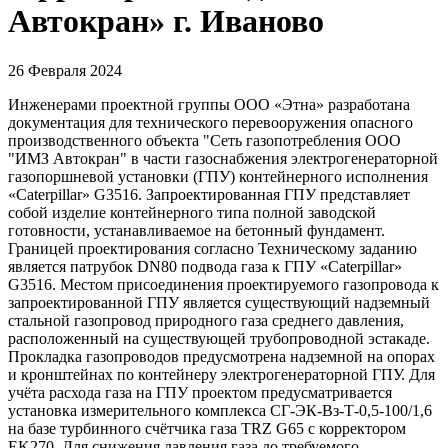
Автокран» г. Иваново
26 Февраля 2024
Инженерами проектной группы ООО «Этна» разработана
документация для технического перевооружения опасного
производственного объекта "Сеть газопотребления ООО
"ИМЗ Автокран" в части газоснабжения электрогенераторной
газопоршневой установки (ГПУ) контейнерного исполнения
«Caterpillar» G3516. Запроектированная ГПУ представляет
собой изделие контейнерного типа полной заводской
готовности, устанавливаемое на бетонный фундамент.
Границей проектирования согласно Техническому заданию
является патрубок DN80 подвода газа к ГПУ «Caterpillar»
G3516. Местом присоединения проектируемого газопровода к
запроектированной ГПУ является существующий надземный
стальной газопровод природного газа среднего давления,
расположенный на существующей трубопроводной эстакаде.
Прокладка газопроводов предусмотрена надземной на опорах
и кронштейнах по контейнеру электрогенераторной ГПУ. Для
учёта расхода газа на ГПУ проектом предусматривается
установка измерительного комплекса СГ-ЭК-Вз-Т-0,5-100/1,6
на базе турбинного счётчика газа TRZ G65 с корректором
EK270. Для снижения давления газа до требуемого