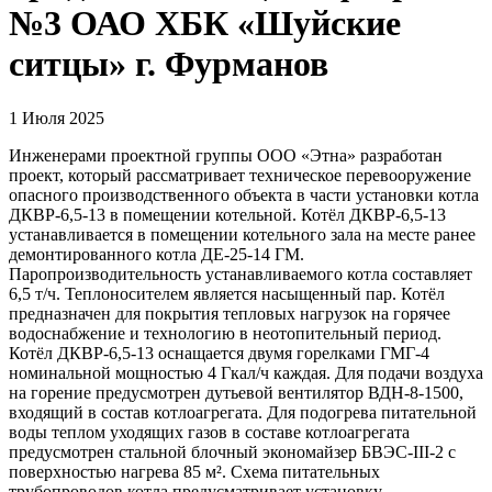
№3 ОАО ХБК «Шуйские
ситцы» г. Фурманов
1 Июля 2025
Инженерами проектной группы ООО «Этна» разработан
проект, который рассматривает техническое перевооружение
опасного производственного объекта в части установки котла
ДКВР-6,5-13 в помещении котельной. Котёл ДКВР-6,5-13
устанавливается в помещении котельного зала на месте ранее
демонтированного котла ДЕ-25-14 ГМ.
Паропроизводительность устанавливаемого котла составляет
6,5 т/ч. Теплоносителем является насыщенный пар. Котёл
предназначен для покрытия тепловых нагрузок на горячее
водоснабжение и технологию в неотопительный период.
Котёл ДКВР-6,5-13 оснащается двумя горелками ГМГ-4
номинальной мощностью 4 Гкал/ч каждая. Для подачи воздуха
на горение предусмотрен дутьевой вентилятор ВДН-8-1500,
входящий в состав котлоагрегата. Для подогрева питательной
воды теплом уходящих газов в составе котлоагрегата
предусмотрен стальной блочный экономайзер БВЭС-III-2 с
поверхностью нагрева 85 м². Схема питательных
трубопроводов котла предусматривает установку