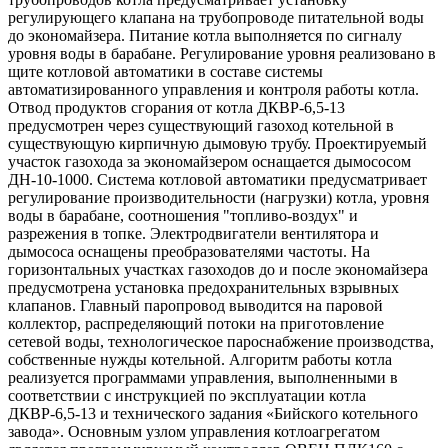
регулирующего клапана на трубопроводе питательной воды
до экономайзера. Питание котла выполняется по сигналу
уровня воды в барабане. Регулирование уровня реализовано в
щите котловой автоматики в составе системы
автоматизированного управления и контроля работы котла.
Отвод продуктов сгорания от котла ДКВР-6,5-13
предусмотрен через существующий газоход котельной в
существующую кирпичную дымовую трубу. Проектируемый
участок газохода за экономайзером оснащается дымососом
ДН-10-1000. Система котловой автоматики предусматривает
регулирование производительности (нагрузки) котла, уровня
воды в барабане, соотношения "топливо-воздух" и
разрежения в топке. Электродвигатели вентилятора и
дымососа оснащены преобразователями частоты. На
горизонтальных участках газоходов до и после экономайзера
предусмотрена установка предохранительных взрывных
клапанов. Главный паропровод выводится на паровой
коллектор, распределяющий потоки на приготовление
сетевой воды, технологическое пароснабжение производства,
собственные нужды котельной. Алгоритм работы котла
реализуется программами управления, выполненными в
соответствии с инструкцией по эксплуатации котла
ДКВР-6,5-13 и технического задания «Бийского котельного
завода». Основным узлом управления котлоагрегатом