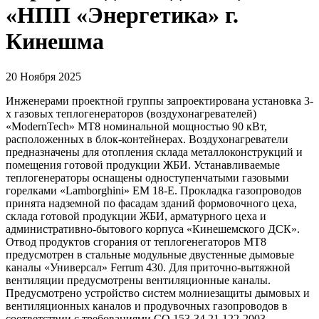
«НПП «Энергетика» г.
Кинешма
20 Ноября 2025
Инженерами проектной группы запроектирована установка 3-
х газовых теплогенераторов (воздухонагревателей)
«ModernTech» МТ8 номинальной мощностью 90 кВт,
расположенных в блок-контейнерах. Воздухонагреватели
предназначены для отопления склада металлоконструкций и
помещения готовой продукции ЖБИ. Устанавливаемые
теплогенераторы оснащены одноступенчатыми газовыми
горелками «Lamborghini» EM 18-E. Прокладка газопроводов
принята надземной по фасадам зданий формовочного цеха,
склада готовой продукции ЖБИ, арматурного цеха и
административно-бытового корпуса «Кинешемского ДСК».
Отвод продуктов сгорания от теплогенегаторов МТ8
предусмотрен в стальные модульные двустенные дымовые
каналы «Универсал» Ferrum 430. Для приточно-вытяжной
вентиляции предусмотрены вентиляционные каналы.
Предусмотрено устройство систем молниезащиты дымовых и
вентиляционных каналов и продувочных газопроводов в
соответствии с требованиями СО 153-34.21.122-2003.