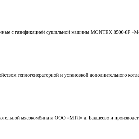
анные с газификацией сушильной машины MONTEX 8500-8F «Mon
ойством теплогенераторной и установкой дополнительного котл
отельной мясокомбината ООО «МТЛ» д. Бакшеево и производств