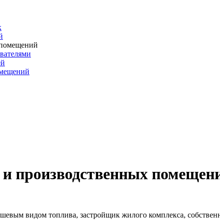
к
й
 помещений
евателями
ей
омещений
и производственных помещен
ешевым видом топлива, застройщик жилого комплекса, собствен