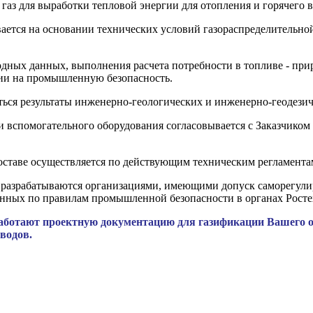
газ для выработки тепловой энергии для отопления и горячего 
ается на основании технических условий газораспределительной
дных данных, выполнения расчета потребности в топливе - прир
ии на промышленную безопасность.
ься результаты инженерно-геологических и инженерно-геодези
и вспомогательного оборудования согласовывается с Заказчико
составе осуществляется по действующим техническим регламента
азрабатываются организациями, имеющими допуск саморегулир
анных по правилам промышленной безопасности в органах Росте
ботают проектную документацию для газификации Вашего об
водов.