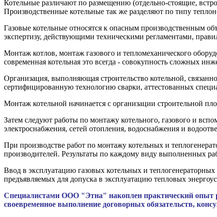
Котельные различают по размещению (отдельно-стоящие, встр
Производственные котельные так же разделяют по типу теплон
Газовые котельные относятся к опасным производственным объ
экспертизу, действующими техническими регламентами, прави
Монтаж котлов, монтаж газового и тепломеханического оборудо
современная котельная это всегда - совокупность сложных ин
Организация, выполняющая строительство котельной, связанно
сертифицированную технологию сварки, аттестованных специали
Монтаж котельной начинается с организации строительной пл
Затем следуют работы по монтажу котельного, газового и вспо
электроснабжения, сетей отопления, водоснабжения и водоотв
При производстве работ по монтажу котельных и теплогенера
производителей. Результаты по каждому виду выполненных ра
Ввод в эксплуатацию газовых котельных и теплогенераторных 
предъявляемых для допуска в эксплуатацию тепловых энергоус
Специалистами ООО "Этна" накоплен практический опыт р
своевременное выполнение договорных обязательств, консу