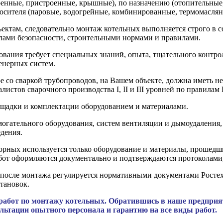
оенные, пристроенные, крышные), по назначению (отопительные
осителя (паровые, водогрейные, комбинированные, термомаслян
ектам, следовательно монтаж котельных выполняется строго в 
лами безопасности, строительными нормами и правилами.
вания требует специальных знаний, опыта, тщательного контрол
женерных систем.
е со сваркой трубопроводов, на Вашем объекте, должна иметь н
стов сварочного производства I, II и III уровней по правилам 
ощадки и комплектации оборудованием и материалами.
могательного оборудования, систем вентиляции и дымоудаления,
едения.
торных используется только оборудование и материалы, прошед
бот оформляются документально и подтверждаются протоколами
после монтажа регулируется нормативными документами Ростехн
тановок.
абот по монтажу котельных. Обратившись в наше предприя
льтации опытного персонала и гарантию на все виды работ.