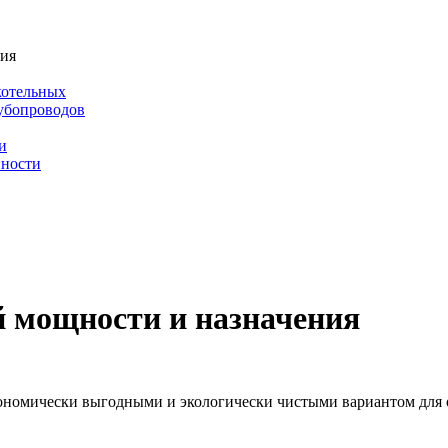
ния
котельных
убопроводов
и
нности
 мощности и назначения
кономически выгодными и экологически чистыми вариантом для