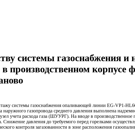
тву системы газоснабжения и
 в производственном корпусе 
аново
тажу системы газоснабжения опаливающей линии EG-VP1-HL60 
а наружного газопровода среднего давления выполнена надземн
узел учета расхода газа (ШУУРГ). На вводе в производственно
 Снижение давления до требуемого перед горелками осуществляе
ческого контроля загазованности в зоне расположения газоопал