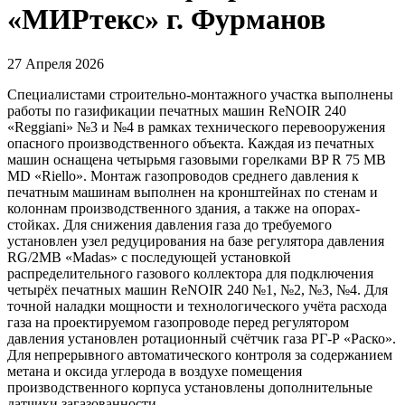
«МИРтекс» г. Фурманов
27 Апреля 2026
Специалистами строительно-монтажного участка выполнены
работы по газификации печатных машин ReNOIR 240
«Reggiani» №3 и №4 в рамках технического перевооружения
опасного производственного объекта. Каждая из печатных
машин оснащена четырьмя газовыми горелками BP R 75 MB
MD «Riello». Монтаж газопроводов среднего давления к
печатным машинам выполнен на кронштейнах по стенам и
колоннам производственного здания, а также на опорах-
стойках. Для снижения давления газа до требуемого
установлен узел редуцирования на базе регулятора давления
RG/2MB «Madas» с последующей установкой
распределительного газового коллектора для подключения
четырёх печатных машин ReNOIR 240 №1, №2, №3, №4. Для
точной наладки мощности и технологического учёта расхода
газа на проектируемом газопроводе перед регулятором
давления установлен ротационный счётчик газа РГ-Р «Раско».
Для непрерывного автоматического контроля за содержанием
метана и оксида углерода в воздухе помещения
производственного корпуса установлены дополнительные
датчики загазованности.