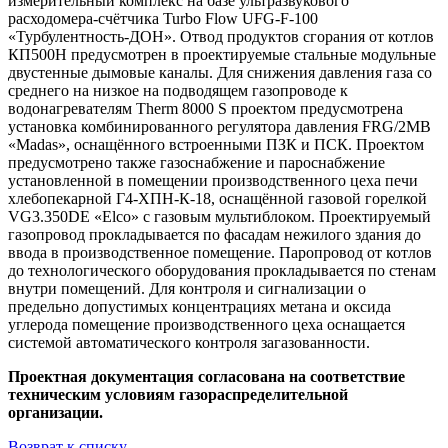
измерительный комплекс на базе ультразвукового
расходомера-счётчика Turbo Flow UFG-F-100
«Турбулентность-ДОН». Отвод продуктов сгорания от котлов
КП500Н предусмотрен в проектируемые стальные модульные
двустенные дымовые каналы. Для снижения давления газа со
среднего на низкое на подводящем газопроводе к
водонагревателям Therm 8000 S проектом предусмотрена
установка комбинированного регулятора давления FRG/2MB
«Madas», оснащённого встроенными ПЗК и ПСК. Проектом
предусмотрено также газоснабжение и пароснабжение
установленной в помещении производственного цеха печи
хлебопекарной Г4-ХПН-К-18, оснащённой газовой горелкой
VG3.350DE «Elco» с газовым мультиблоком. Проектируемый
газопровод прокладывается по фасадам нежилого здания до
ввода в производственное помещение. Паропровод от котлов
до технологического оборудования прокладывается по стенам
внутри помещений. Для контроля и сигнализации о
предельно допустимых концентрациях метана и оксида
углерода помещение производственного цеха оснащается
системой автоматического контроля загазованности.
Проектная документация согласована на соответствие
техническим условиям газораспределительной
организации.
Возврат к списку